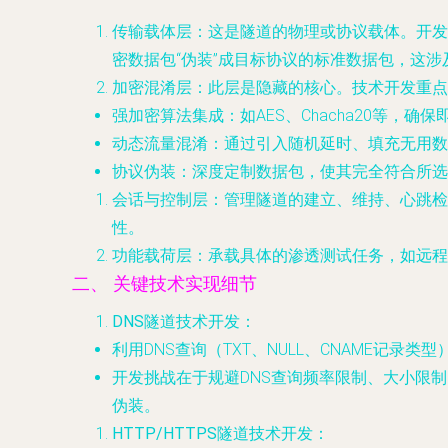
传输载体层
：这是隧道的物理或协议载体。开发时需
密数据包“伪装”成目标协议的标准数据包，这
加密混淆层
：此层是隐藏的核心。技术开发重点
强加密算法集成
：如AES、Chacha20等，
动态流量混淆
：通过引入随机延时、填充无用数
协议伪装
：深度定制数据包，使其完全符合所选
会话与控制层
：管理隧道的建立、维持、心跳检
性。
功能载荷层
：承载具体的渗透测试任务，如远程S
二、 关键技术实现细节
DNS隧道技术开发
：
利用DNS查询（TXT、NULL、CNAME记录
开发挑战在于规避DNS查询频率限制、大小限制，并处理可
伪装。
HTTP/HTTPS隧道技术开发
：