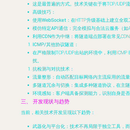
这是最普遍的方式。技术关键在于将TCP/UDP流
高级技巧
：
使用WebSocket
：在HTTP升级基础上建立全
模仿特定API通信
：完全模拟与合法云服务（如AWS 
利用CDN作为中继
：将隧道端点部署在常见CD
ICMP/其他协议隧道
：
在严格限制TCP/UDP出站的环境中，利用ICM
扰。
抗检测与对抗技术
：
流量整形
：自动匹配目标网络内主流应用的流量
多隧道冗余与切换
：集成多种隧道协议，在主隧
环境感知
：客户端具备探测能力，识别自身是否
三、 开发现状与趋势
当前，相关技术开发呈现以下趋势：
武器化与平台化
：技术不再局限于独立工具，而是作为