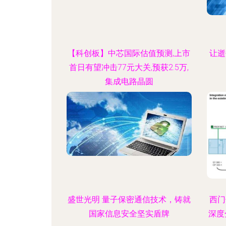
【科创板】中芯国际估值预测,上市
让逝
首日有望冲击77元大关,预获2.5万,
集成电路晶圆
盛世光明 量子保密通信技术，铸就
西门
国家信息安全坚实盾牌
深度