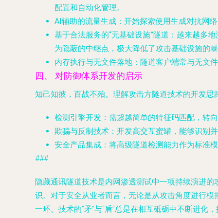
配置和自动化管理。
AI辅助的流量生成
：开始探索使用生成对抗网络
基于合法服务的“无基础设施”隧道
：越来越多地滥
为隐蔽的中继点，极大降低了攻击基础设施的暴
内存执行与无文件落地
：隧道客户端常与无文件
四、 对防御体系开发的启示
知己知彼，百战不殆。理解攻击方隧道技术的开发思
检测引擎开发
：需超越简单的特征码匹配，转向
欺骗与反制技术
：开发高交互蜜罐，能够识别并
安全产品集成
：将高级隧道检测能力作为标准模
###
隐藏通讯隧道技术是内网渗透测试中一项持续演进的
识。对于安全从业者而言，无论是从攻击角度进行模
一环。技术的“矛”与“盾”总是在相互砥砺中不断进化