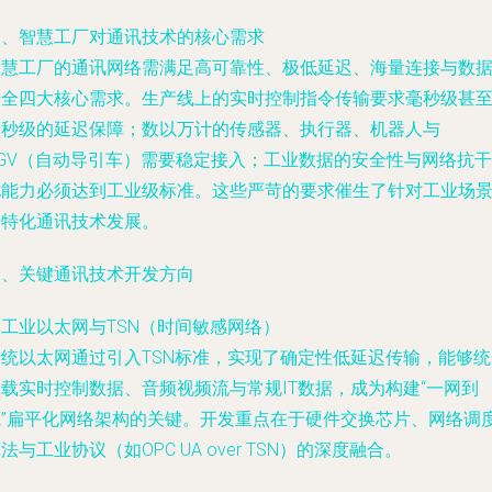
一、智慧工厂对通讯技术的核心需求
智慧工厂的通讯网络需满足高可靠性、极低延迟、海量连接与数
安全四大核心需求。生产线上的实时控制指令传输要求毫秒级甚
微秒级的延迟保障；数以万计的传感器、执行器、机器人与
AGV（自动导引车）需要稳定接入；工业数据的安全性与网络抗干
扰能力必须达到工业级标准。这些严苛的要求催生了针对工业场
的特化通讯技术发展。
二、关键通讯技术开发方向
. 工业以太网与TSN（时间敏感网络）
传统以太网通过引入TSN标准，实现了确定性低延迟传输，能够统
承载实时控制数据、音频视频流与常规IT数据，成为构建“一网到
底”扁平化网络架构的关键。开发重点在于硬件交换芯片、网络调
法与工业协议（如OPC UA over TSN）的深度融合。