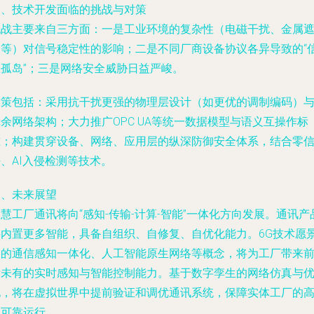
三、技术开发面临的挑战与对策
挑战主要来自三方面：一是工业环境的复杂性（电磁干扰、金属
挡等）对信号稳定性的影响；二是不同厂商设备协议各异导致的“
息孤岛”；三是网络安全威胁日益严峻。
对策包括：采用抗干扰更强的物理层设计（如更优的调制编码）
余网络架构；大力推广OPC UA等统一数据模型与语义互操作标
准；构建贯穿设备、网络、应用层的纵深防御安全体系，结合零
、AI入侵检测等技术。
四、未来展望
慧工厂通讯将向“感知-传输-计算-智能”一体化方向发展。通讯产
将内置更多智能，具备自组织、自修复、自优化能力。6G技术愿
中的通信感知一体化、人工智能原生网络等概念，将为工厂带来
所未有的实时感知与智能控制能力。基于数字孪生的网络仿真与
化，将在虚拟世界中提前验证和调优通讯系统，保障实体工厂的
效可靠运行。