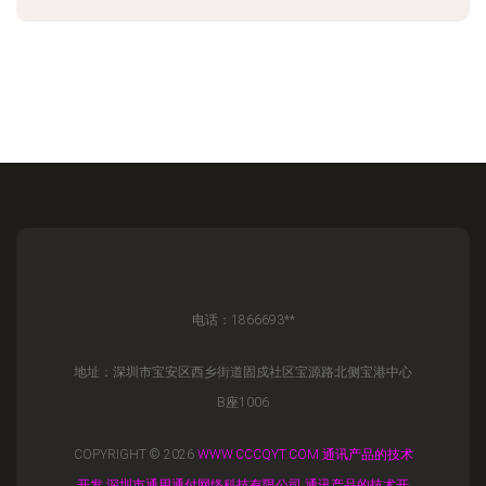
电话：1866693**
地址：深圳市宝安区西乡街道固戍社区宝源路北侧宝港中心
B座1006
COPYRIGHT © 2026
WWW.CCCQYT.COM
通讯产品的技术
开发
深圳市通用通付网络科技有限公司
通讯产品的技术开