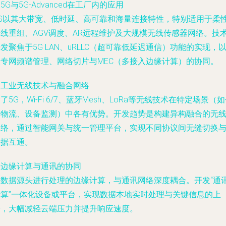
. 5G与5G-Advanced在工厂内的应用
5G以其大带宽、低时延、高可靠和海量连接特性，特别适用于柔
产线重组、AGV调度、AR远程维护及大规模无线传感器网络。技
发聚焦于5G LAN、uRLLC（超可靠低延迟通信）功能的实现，
及专网频谱管理、网络切片与MEC（多接入边缘计算）的协同。
. 工业无线技术与融合网络
了5G，Wi-Fi 6/7、蓝牙Mesh、LoRa等无线技术在特定场景（
储物流、设备监测）中各有优势。开发趋势是构建异构融合的无
网络，通过智能网关与统一管理平台，实现不同协议间无缝切换
数据互通。
. 边缘计算与通讯的协同
在数据源头进行处理的边缘计算，与通讯网络深度耦合。开发“通讯
计算”一体化设备或平台，实现数据本地实时处理与关键信息的上
传，大幅减轻云端压力并提升响应速度。