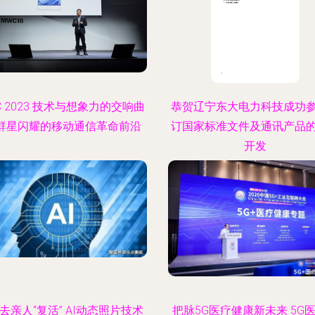
C 2023 技术与想象力的交响曲
恭贺辽宁东大电力科技成功
—群星闪耀的移动通信革命前沿
订国家标准文件及通讯产品
开发
去亲人“复活” AI动态照片技术
把脉5G医疗健康新未来 5G